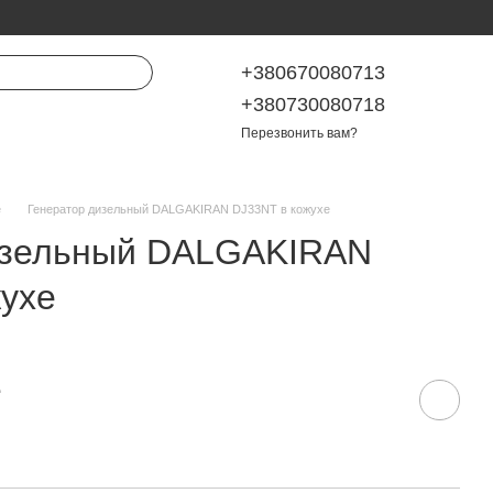
+380670080713
+380730080718
Перезвонить вам?
е
Генератор дизельный DALGAKIRAN DJ33NT в кожухе
изельный DALGAKIRAN
ухе
е