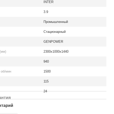
INTER
3.9
Промышленный
Стационарный
GENPOWER
(мм)
2300x1000x1440
940
 об/мин
1500
115
24
антия
нтарий