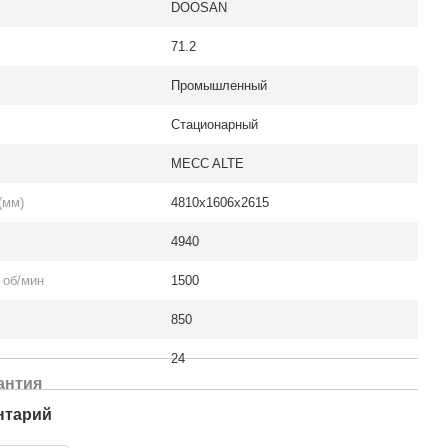
DOOSAN
71.2
Промышленный
Стационарный
MECC ALTE
(мм)
4810x1606x2615
4940
 об/мин
1500
850
24
антия
нтарий