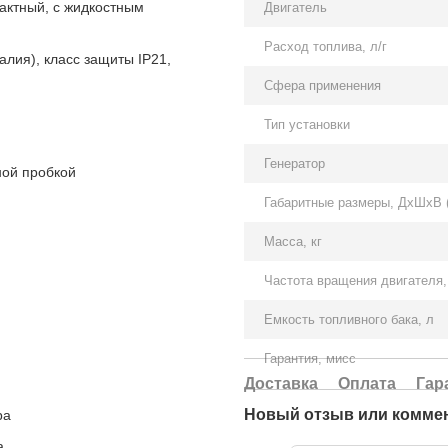
тактный, с жидкостным
Двигатель
Расход топлива, л/г
лия), класс защиты IP21,
Сфера применения
Тип установки
Генератор
ной пробкой
Габаритные размеры, ДхШхВ 
Масса, кг
Частота вращения двигателя,
Емкость топливного бака, л
Гарантия, мисс
Доставка
Оплата
Гар
Новый отзыв или комме
ра
а