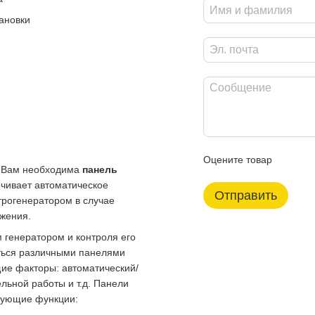
ановки
Оцените товар
о Вам необходима
панель
ечивает автоматическое
Отправить
трогенератором в случае
жения.
генератором и контроля его
ться различными панелями
ие факторы: автоматический/
льной работы и т.д. Панели
едующие функции: