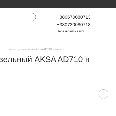
+380670080713
+380730080718
Перезвонить вам?
е
Генератор дизельный AKSA AD710 в кожухе
изельный AKSA AD710 в
е