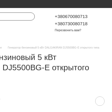
+380670080713
+380730080718
Перезвонить вам?
ые
Генератор бензиновый 5 кВт DALGAKIRAN DJ5500BG-E открытого типа
нзиновый 5 кВт
DJ5500BG-E открытого
е