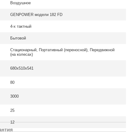
Воздушное
GENPOWER модели 182 FD
4-х тактный
Бытовой
Стационарный, Портативный (переносной), Передвижной
(на колесах)
680x510x541
80
3000
25
12
антия