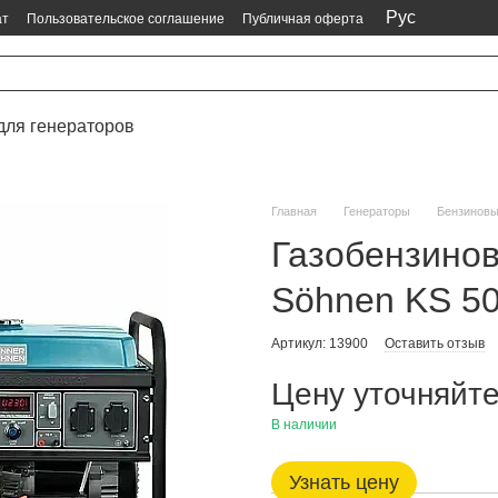
Рус
ат
Пользовательское соглашение
Публичная оферта
для генераторов
Главная
Генераторы
Бензинов
Газобензинов
Söhnen KS 5
Артикул: 13900
Оставить отзыв
Цену уточняйт
В наличии
Узнать цену