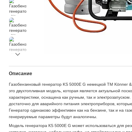
Описание
Газобензиновый генератор KS 5000E G немецкой ТМ Könner &
это двухтопливная модель, которая является актуальной пос
характеристики, оснащена как ручным, так и электрозапуском
достаточно для аварийного питания электроприборов, которы
Генератор одинаково эффективен как на бензине, так и на газе
генерируемые параметры будут аналогичны.
Модель генератора КЅ 5000E G может использоваться для ре