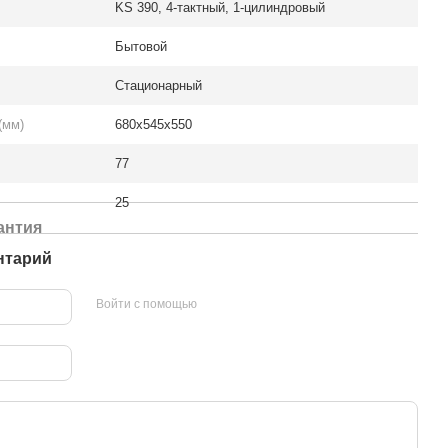
KS 390, 4-тактный, 1-цилиндровый
Бытовой
Стационарный
(мм)
680x545x550
77
25
антия
нтарий
Войти с помощью