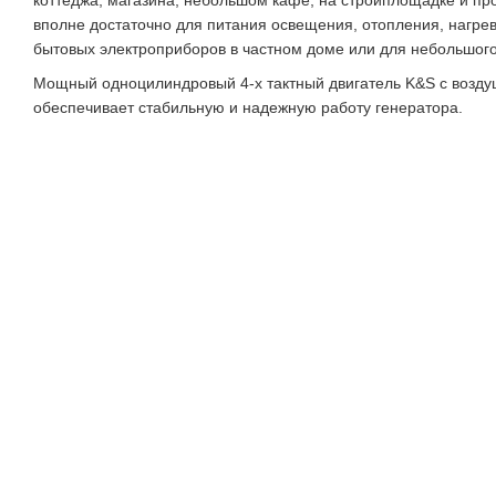
коттеджа, магазина, небольшом кафе, на стройплощадке и пр
вполне достаточно для питания освещения, отопления, нагрев
бытовых электроприборов в частном доме или для небольшого
Мощный одноцилиндровый 4-х тактный двигатель K&S с возд
обеспечивает стабильную и надежную работу генератора.