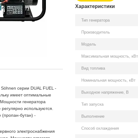
Характеристики
Тип генератора
Производитель
Модель
Максимальная мощность, кВт
Вид топлива
Номинальная мощность, кВт
 Söhnen серии DUAL FUEL -
Выходное напряжение, В
кольку имеет оптимальные
. Мощности генератора
Тип запуска
е регулярно используются.
 (пропан-бутан) -
Выполнение
Способ охлаждения
зервного электроснабжения