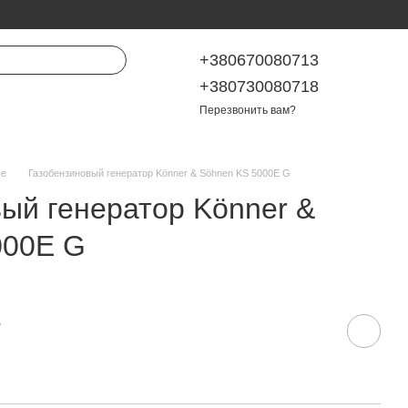
+380670080713
+380730080718
Перезвонить вам?
ые
Газобензиновый генератор Könner & Söhnen KS 5000E G
ый генератор Könner &
000E G
е