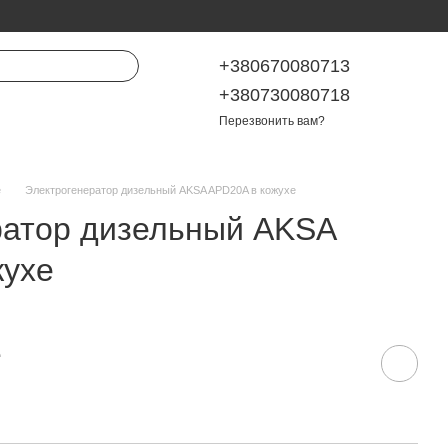
+380670080713
+380730080718
Перезвонить вам?
е
Электрогенератор дизельный AKSA APD20A в кожухе
ратор дизельный AKSA
жухе
е