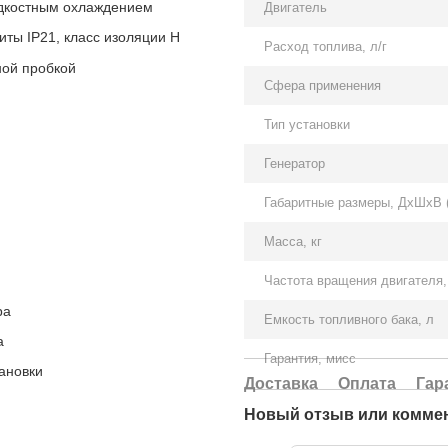
жидкостным охлаждением
Двигатель
ты IP21, класс изоляции H
Расход топлива, л/г
ной пробкой
Сфера применения
Тип установки
Генератор
Габаритные размеры, ДхШхВ 
Масса, кг
Частота вращения двигателя,
ра
Емкость топливного бака, л
а
Гарантия, мисс
ановки
Доставка
Оплата
Гар
Новый отзыв или комме