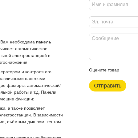
о Вам необходима
панель
ечивает автоматическое
льной электростанцией в
ргоснабжения.
Оцените товар
ератором и контроля его
 различными панелями
Отправить
ие факторы: автоматический/
льной работы и т.д. Панели
едующие функции:
ки, а также позволяет
электростанции. В зависимости
ами, съёмным дышлом, тентом
тическом режиме необходимую