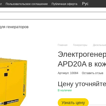
Рус
ат
Пользовательское соглашение
Публичная оферта
для генераторов
Главная
Генераторы
Дизельны
Электрогене
APD20A в ко
Артикул: 10084
Оставить отзыв
Цену уточняйт
В наличии
Узнать цену