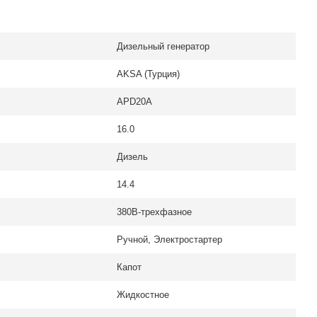
Дизельный генератор
AKSA (Турция)
APD20A
16.0
Дизель
14.4
380В-трехфазное
Ручной, Электростартер
Капот
Жидкостное