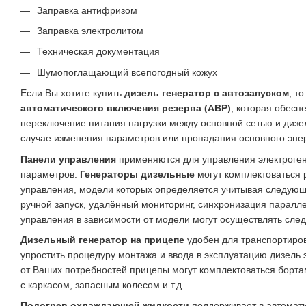
Заправка антифризом
Заправка электролитом
Техническая документация
Шумопоглащающий всепогодный кожух
Если Вы хотите купить
дизель генератор с автозапуском
, т
автоматического включения резерва (АВР)
, которая обесп
переключение питания нагрузки между основной сетью и дизе
случае изменения параметров или пропадания основного эне
Панели управления
применяются для управления электроген
параметров.
Генераторы дизельные
могут комплектоваться
управления, модели которых определяется учитывая следующ
ручной запуск, удалённый мониторинг, синхронизация паралле
управления в зависимости от модели могут осуществлять сл
Дизельный генератор на прицепе
удобен для транспортиров
упростить процедуру монтажа и ввода в эксплуатацию дизель 
от Ваших потребностей прицепы могут комплектоваться борт
с каркасом, запасным колесом и т.д.
Подогрев охлаждающей жидкости
поддерживает в автома