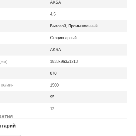
AKSA
4.5
Бытовой, Промышленный
Стационарный
AKSA
(мм)
1933x963x1213
870
 об/мин
1500
95
12
антия
нтарий