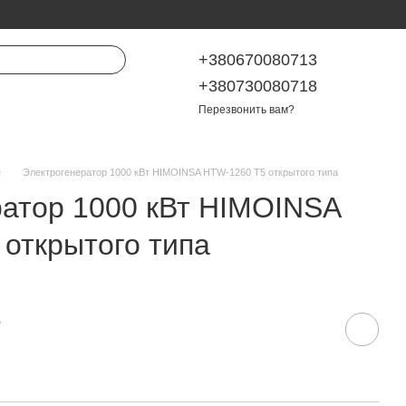
+380670080713
+380730080718
Перезвонить вам?
е
Электрогенератор 1000 кВт HIMOINSA HTW-1260 T5 открытого типа
ратор 1000 кВт HIMOINSA
открытого типа
е