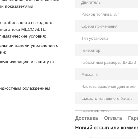
Двигатель
ми показателями
Расход топлива, л/г
 стабильности выходного
Сфера применения
нного тока MECC ALTE
лиматические условия;
Тип установки
сальной панели управления с
Генератор
ии;
звукоизоляцию и защиту от
Габаритные размеры, ДхШхВ 
Масса, кг
Частота вращения двигателя,
 жидкостным охлаждением
Емкость топливного бака, л
Гарантия, мисс
Доставка
Оплата
Гар
Новый отзыв или комме