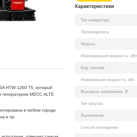
Характеристики
Тип генератора
Производитель
Модель
Максимальная мощность, кВт
Вид топлива
Номинальная мощность, кВт
A HTW-1260 T5, который
Выходное напряжение, В
ым генератором MECC ALTE
Тип запуска
онтирована в любом городе
Выполнение
ов и пр.
Способ охлаждения
е испытания, отвечает самым