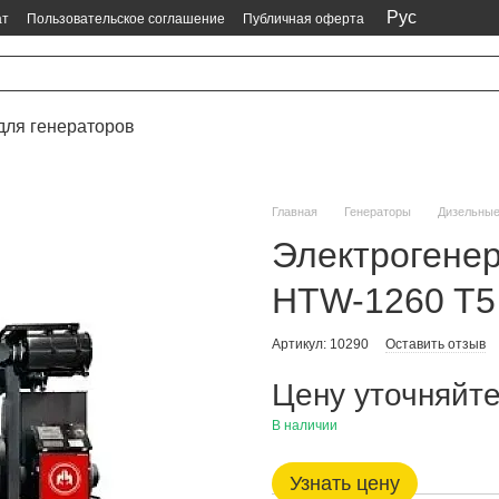
Рус
ат
Пользовательское соглашение
Публичная оферта
для генераторов
Главная
Генераторы
Дизельны
Электрогене
HTW-1260 T5 
Артикул: 10290
Оставить отзыв
Цену уточняйт
В наличии
Узнать цену