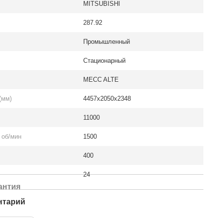
MITSUBISHI
287.92
Промышленный
Стационарный
MECC ALTE
(мм)
4457х2050х2348
11000
 об/мин
1500
400
24
антия
нтарий