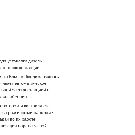
ля установки дизель
 от электростанции.
м
, то Вам необходима
панель
ечивает автоматическое
льной электростанцией в
ргоснабжения.
ератором и контроля его
ться различными панелями
адач по их работе
ронизация параллельной