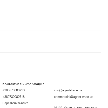
Контактная информация
+380670080713
info@agent-trade.ua
+380730080718
commercial@agent-trade.ua
Перезвонить вам?
08132, Украина, Киев, Киевская