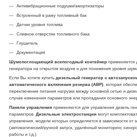
Антивибрационные подушки/амортизаторы
Встроенный в раму топливный бак
Датчик уровня топлива
Сливное отверстие топливного бака
Глушитель
Документация
Шумопоглощающий всепогодный контейнер
применяется д
генератора на открытом воздухе и для понижения уровня шума
Если Вы хотите купить
дизельный генератор с автозапуско
автоматического включения резерва (АВР)
, которая обесп
переключение питания нагрузки между основной сетью и дизе
случае изменения параметров или пропадания основного эне
Панели управления
применяются для управления дизель ген
параметров.
Дизельные электростанции
могут комплектова
управления, модели которых определяется в зависимости от з
(автоматический/ручной запуск, удалённый мониторинг, синх
работы и т.д.).