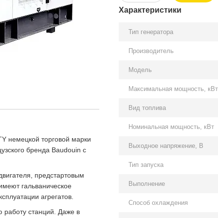
Характеристики
Тип генератора
Производитель
Модель
Максимальная мощность, кВт
Вид топлива
Номинальная мощность, кВт
TY немецкой торговой марки
Выходное напряжение, В
узского бренда Baudouin с
Тип запуска
двигателя, предстартовым
Выполнение
имеют гальваническое
ксплуатации агрегатов.
Способ охлаждения
 работу станций. Даже в