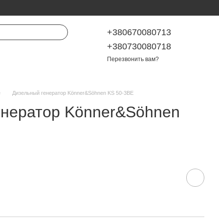
+380670080713
+380730080718
Перезвонить вам?
е
Дизельный генератор Könner&Söhnen KS 50-3BE
енератор Könner&Söhnen