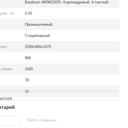
Baudouin 4M06G50/5, 4-цилиндровый, 4-тактный
зке, л/г
4.43
Промышленный
Стационарный
(мм)
2280x900x1070
866
 об/мин
1500
78
12
антия
нтарий
Войти с помощью