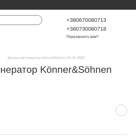
+380670080713
+380730080718
Перезвонить вам?
е
Дизельный генератор Könner&Söhnen KS 35-3BES
енератор Könner&Söhnen