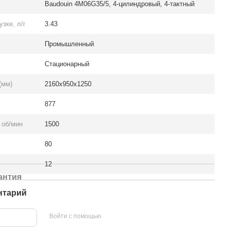
Baudouin 4M06G35/5, 4-цилиндровый, 4-тактный
зке, л/г
3.43
Промышленный
Стационарный
(мм)
2160x950x1250
877
 об/мин
1500
80
12
антия
нтарий
Войти с помощью