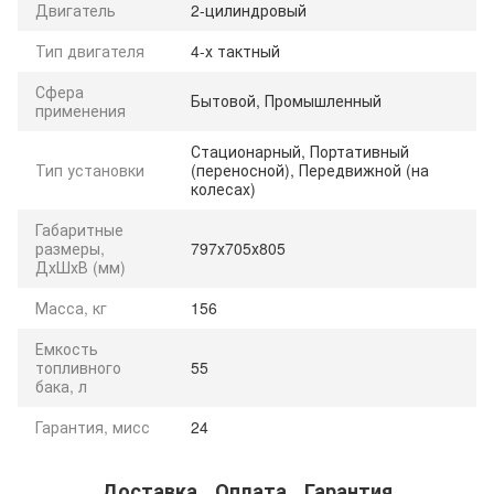
Двигатель
2-цилиндровый
Тип двигателя
4-х тактный
Сфера
Бытовой, Промышленный
применения
Стационарный, Портативный
Тип установки
(переносной), Передвижной (на
колесах)
Габаритные
размеры,
797х705х805
ДхШхВ (мм)
Масса, кг
156
Емкость
топливного
55
бака, л
Гарантия, мисс
24
Доставка
Оплата
Гарантия