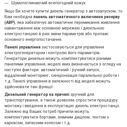
Шумопоглинаючий всепогодний кожух
Якщо Ви хочете купити дизель генератор з автозапуском, то
Вам необхідна
панель автоматичного включення резерву
(АВР)
, яка забезпечує автоматичне перемикання живлення
навантаження між основною мережею і дизельною
електростанцією в разі зміни параметрів або пропажі
основного енергопостачання.
Панелі управління
застосовуються для управління
електрогенератором і контролю його параметрів.
Генератори дизельні можуть комплектуватися різними
панелями управління, моделі яких визначається з огляду на
наступні фактори: автоматичний / ручний запуск,
віддалений моніторинг, синхронізація паралельної роботи і
т.д. Панелі управління в залежності від моделі можуть
здійснювати такі функції:
Дизельний генератор на причепі
зручний для
транспортування, а також дозволяє спростити процедуру
монтажу і введення в експлуатацію дизель електростанції.
Залежно від Ваших потреб причепи можуть
комплектуватися бортами, знімним дишлом, тентом з
каркасом, запасним колесом і т.д.