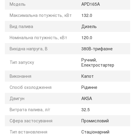
Модель
APD165A
Максимальна потужність, кВт
132.0
Вид палива
Дизель
Номінальна потужність, кВт
120.0
Вихідна напруга, В
380В-трифазне
Ручний,
Тип запуску
Електростартер
Виконання
Капот
Спосіб охолодження
Рідинне
Двигун
AKSA
Витрата палива, л/г
32.5
Сфера застосування
Промисловий
Тип встановлення
Стаціонарний