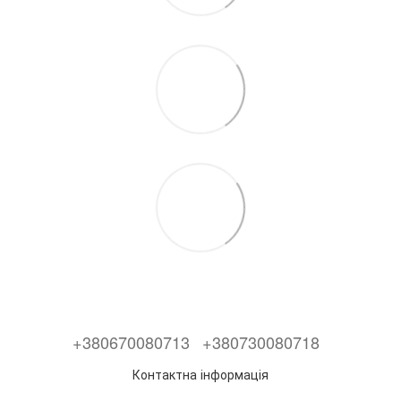
+380670080713
+380730080718
Контактна інформація