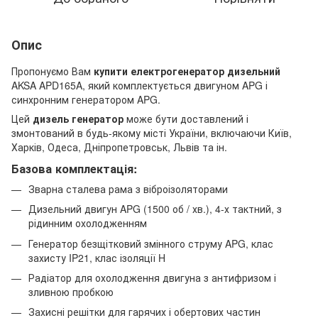
Опис
Пропонуємо Вам
купити електрогенератор дизельний
AKSA APD165A, який комплектується двигуном APG і
синхронним генератором APG.
Цей
дизель генератор
може бути доставлений і
змонтований в будь-якому місті України, включаючи Київ,
Харків, Одеса, Дніпропетровськ, Львів та ін.
Базова комплектація:
Зварна сталева рама з віброізоляторами
Дизельний двигун APG (1500 об / хв.), 4-х тактний, з
рідинним охолодженням
Генератор безщітковий змінного струму APG, клас
захисту IP21, клас ізоляції H
Радіатор для охолодження двигуна з антифризом і
зливною пробкою
Захисні решітки для гарячих і обертових частин