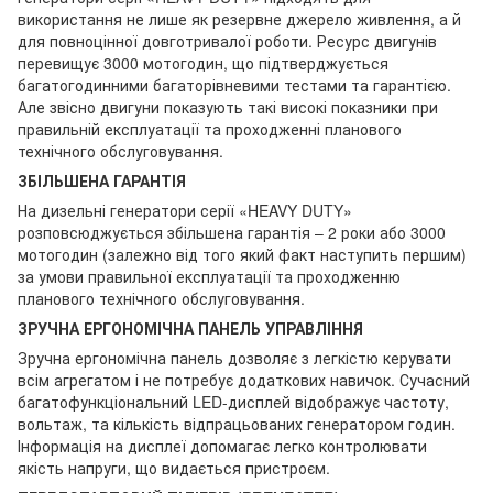
використання не лише як резервне джерело живлення, а й
для повноцінної довготривалої роботи. Ресурс двигунів
перевищує 3000 мотогодин, що підтверджується
багатогодинними багаторівневими тестами та гарантією.
Але звісно двигуни показують такі високі показники при
правильній експлуатації та проходженні планового
технічного обслуговування.
ЗБІЛЬШЕНА ГАРАНТІЯ
На дизельні генератори серії «HEAVY DUTY»
розповсюджується збільшена гарантія – 2 роки або 3000
мотогодин (залежно від того який факт наступить першим)
за умови правильної експлуатації та проходженню
планового технічного обслуговування.
ЗРУЧНА ЕРГОНОМІЧНА ПАНЕЛЬ УПРАВЛІННЯ
Зручна ергономічна панель дозволяє з легкістю керувати
всім агрегатом і не потребує додаткових навичок. Сучасний
багатофункціональний LED-дисплей відображує частоту,
вольтаж, та кількість відпрацьованих генератором годин.
Інформація на дисплеї допомагає легко контролювати
якість напруги, що видається пристроєм.