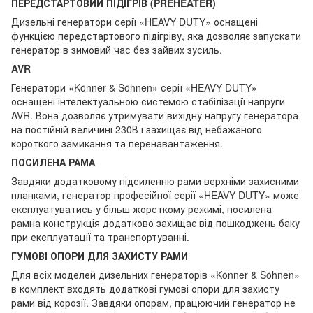
ПЕРЕДСТАРТОВИЙ ПІДІГРІВ (PREHEATER)
Дизельні генератори серії «HEAVY DUTY» оснащені
функцією передстартового підігріву, яка дозволяє запускати
генератор в зимовий час без зайвих зусиль.
AVR
Генератори «Könner & Söhnen» серії «HEAVY DUTY»
оснащені інтелектуальною системою стабілізації напруги
AVR. Вона дозволяє утримувати вихідну напругу генератора
на постійній величині 230В і захищає від небажаного
короткого замикання та перенавантаження.
ПОСИЛЕНА РАМА
Завдяки додатковому підсиленню рами верхніми захисними
планками, генератор професійної серії «HEAVY DUTY» може
експлуатуватись у більш жорсткому режимі, посилена
рамна конструкція додатково захищає від пошкоджень баку
при експлуатації та транспортуванні.
ГУМОВІ ОПОРИ ДЛЯ ЗАХИСТУ РАМИ
Для всіх моделей дизельних генераторів «Könner & Söhnen»
в комплект входять додаткові гумові опори для захисту
рами від корозії. Завдяки опорам, працюючий генератор не