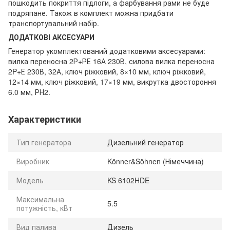
пошкодить покриття підлоги, а фарбування рами не буде
подряпане. Також в комплект можна придбати
транспортувальний набір.
ДОДАТКОВІ АКСЕСУАРИ
Генератор укомплектований додатковими аксесуарами:
вилка переносна 2Р+РЕ 16А 230В, силова вилка переносна
2P+Е 230В, 32А, ключ ріжковий, 8×10 мм, ключ ріжковий,
12×14 мм, ключ ріжковий, 17×19 мм, викрутка двостороння
6.0 мм, РН2.
Характеристики
Тип генератора
Дизельний генератор
Виробник
Könner&Söhnen (Німеччина)
Модель
KS 6102HDE
Максимальна
5.5
потужність, кВт
Вид палива
Дизель