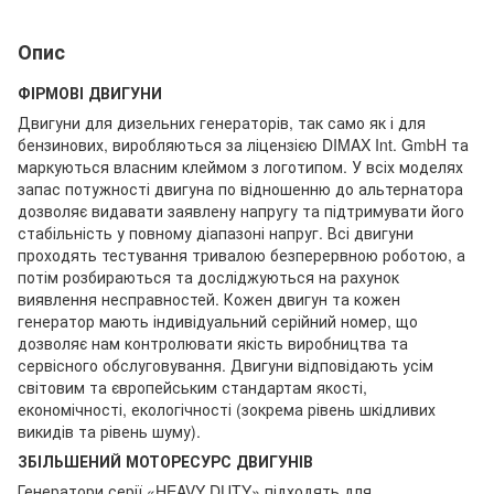
Опис
ФІРМОВІ ДВИГУНИ
Двигуни для дизельних генераторів, так само як і для
бензинових, виробляються за ліцензією DIMAX Int. GmbH та
маркуються власним клеймом з логотипом. У всіх моделях
запас потужності двигуна по відношенню до альтернатора
дозволяє видавати заявлену напругу та підтримувати його
стабільність у повному діапазоні напруг. Всі двигуни
проходять тестування тривалою безперервною роботою, а
потім розбираються та досліджуються на рахунок
виявлення несправностей. Кожен двигун та кожен
генератор мають індивідуальний серійний номер, що
дозволяє нам контролювати якість виробництва та
сервісного обслуговування. Двигуни відповідають усім
світовим та європейським стандартам якості,
економічності, екологічності (зокрема рівень шкідливих
викидів та рівень шуму).
ЗБІЛЬШЕНИЙ МОТОРЕСУРС ДВИГУНІВ
Генератори серії «HEAVY DUTY» підходять для