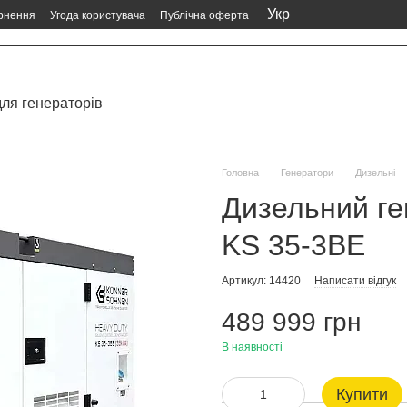
Укр
ернення
Угода користувача
Публічна оферта
ля генераторів
Головна
Генератори
Дизельні
Дизельний г
KS 35-3BE
Артикул: 14420
Написати відгук
489 999 грн
В наявності
Купити