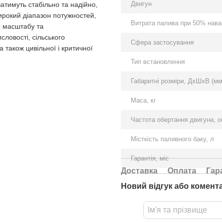
Двигун
тимуть стабільно та надійно,
рокий діапазон потужностей,
Витрата палива при 50% наван
о масштабу та
ловості, сільського
Сфера застосування
а також цивільної і критичної
Тип встановлення
Габаритні розміри, ДхШхВ (мм
Маса, кг
Частота обертання двигуна, о
Місткість паливного баку, л
Гарантія, міс
Доставка
Оплата
Гар
Новий відгук або комент