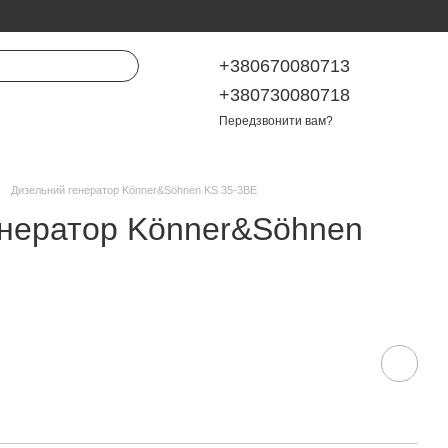
+380670080713
+380730080718
Передзвонити вам?
Дизельний генератор Könner&Söhnen KS 35-3BE
енератор Könner&Söhnen