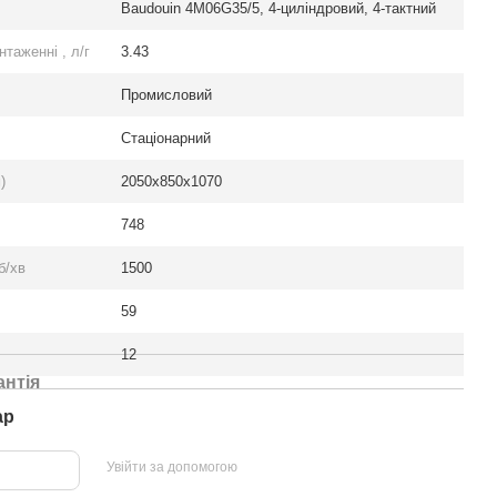
Baudouin 4M06G35/5, 4-циліндровий, 4-тактний
таженні , л/г
3.43
Промисловий
Стаціонарний
)
2050x850x1070
748
б/хв
1500
59
12
антія
ар
Увійти за допомогою