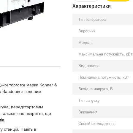
Характеристики
Тип генератора
Виробник
Модель
Максимальна потужність, кВт
Вид палива
Номінальна потужність, кВт
цької торгової марки Könner &
Вихідна напруга, В
у Baudouin з водяним
Тип запуску
игуна, передстартовим
Виконання
 гальванічне покриття, що
ів.
Спосіб охолодження
 станцій. Навіть в