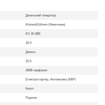
Дизельний генератор
Könner&Söhnen (Німеччина)
KS 35-3BE
28.0
Дизель
25.6
380В-трифазне
Електростартер, Автоматика (АВР)
Капот
Рідинне