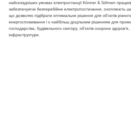
найскладніших умовах електростанції Könner & Söhnen працюва
забезпечуючи безперебійне електропостачання, охоплюють ши
що дозволяє підібрати оптимальне рішення для об’єктів різног
енергоспоживання і є найбільш доцільним рішенням для промис
господарства, будівельного сектору, об’єктів охорони здоров’я, 
інфраструктури.