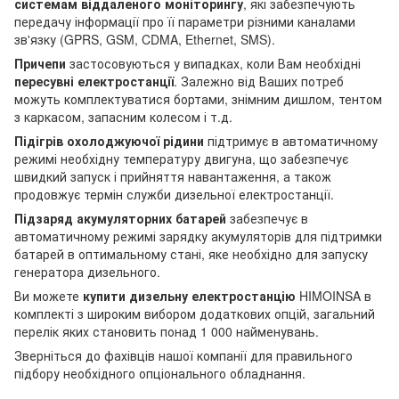
системам віддаленого моніторингу
, які забезпечують
передачу інформації про її параметри різними каналами
зв'язку (GPRS, GSM, CDMA, Ethernet, SMS).
Причепи
застосовуються у випадках, коли Вам необхідні
пересувні електростанції
. Залежно від Ваших потреб
можуть комплектуватися бортами, знімним дишлом, тентом
з каркасом, запасним колесом і т.д.
Підігрів охолоджуючої рідини
підтримує в автоматичному
режимі необхідну температуру двигуна, що забезпечує
швидкий запуск і прийняття навантаження, а також
продовжує термін служби дизельної електростанції.
Підзаряд акумуляторних батарей
забезпечує в
автоматичному режимі зарядку акумуляторів для підтримки
батарей в оптимальному стані, яке необхідно для запуску
генератора дизельного.
Ви можете
купити дизельну електростанцію
HIMOINSA в
комплекті з широким вибором додаткових опцій, загальний
перелік яких становить понад 1 000 найменувань.
Зверніться до фахівців нашої компанії для правильного
підбору необхідного опціонального обладнання.