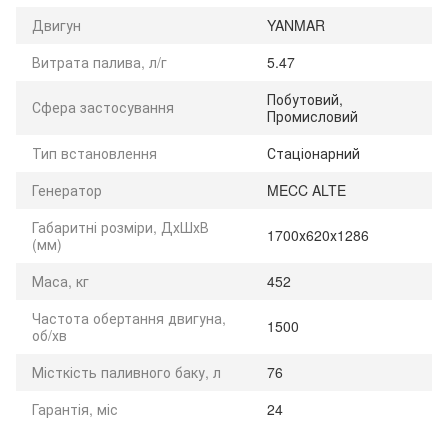
Двигун
YANMAR
Витрата палива, л/г
5.47
Побутовий,
Сфера застосування
Промисловий
Тип встановлення
Стаціонарний
Генератор
MECC ALTE
Габаритні розміри, ДхШхВ
1700х620х1286
(мм)
Маса, кг
452
Частота обертання двигуна,
1500
об/хв
Місткість паливного баку, л
76
Гарантія, міс
24