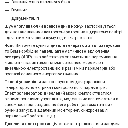
Зливний отвір паливного бака
Глушник
Документація
Шумопоглинаючий всепогодний кожух
застосовується
для встановлення електрогенератора на відкритому повітрі
і для зниження рівня шуму від електростанції.
Якщо Ви хочете купити
дизель генератор з автозапуском
,
то Вам необхідна
панель автоматичного включення
резерву (АВР)
, яка забезпечує автоматичне перемикання
живлення навантаження між основною мережею і
дизельною електростанцією в разі зміни параметрів або
пропажі основного енергопостачання.
Панелі управління
застосовуються для управління
генератором електрики і контролю його параметрів.
Електрогенератор дизельний
може комплектуватися
різними панелями управління, моделі яких визначається в
залежності від завдань по його роботі (автоматичний /
ручний запуск, віддалений моніторинг, синхронізація
паралельної роботи і т.д.).
Дизельна електростанція
може контролюватися завдяки