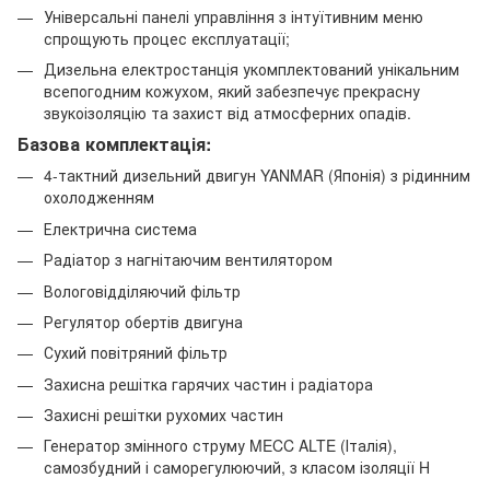
Універсальні панелі управління з інтуїтивним меню
спрощують процес експлуатації;
Дизельна електростанція укомплектований унікальним
всепогодним кожухом, який забезпечує прекрасну
звукоізоляцію та захист від атмосферних опадів.
Базова комплектація:
4-тактний дизельний двигун YANMAR (Японія) з рідинним
охолодженням
Електрична система
Радіатор з нагнітаючим вентилятором
Вологовідділяючий фільтр
Регулятор обертів двигуна
Сухий повітряний фільтр
Захисна решітка гарячих частин і радіатора
Захисні решітки рухомих частин
Генератор змінного струму MECC ALTE (Італія),
самозбудний і саморегулюючий, з класом ізоляції H