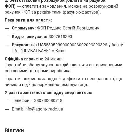
2. Безготівковий розрахунок (оплата на рахунок
ФОП)
— сплатити замовлення, можна на розрахунковий
рахунок ФОП за реквізитами (рахунок-фактура).
Реквізити для оплати:
Отримувач:
ФОП Редько Сергій Леонідович
Код отримувача:
3007616293
Рахунок:
п/р UA583052990000026002026220326 у банку
ПАТ "ПРИВАТБАНК" м.Київ
Офіційна гарантія:
24 місяці.
Гарантійне обслуговування здійснюється авторизованими
сервісними центрами виробника.
Гарантія покриває заводські дефекти та несправності, що
виникли під час нормальної експлуатації.
У разі гарантійного випадку звертайтесь:
Телефон: +380730080718
Email: info@agent-trade.ua
Відгуки