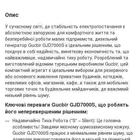
Опис
У сучасному світі, де стабільність електропостачання є
абсолютною запорукою для комфортного життя та
безперебійної роботи малих підприємств, дизельний
генератор Gucbir GJD7000S є ідеальним рішенням, що
поєднує в собі надійність, виняткову економічність та, що
найважливіше, надзвичайно тиху роботу. Розроблений та
виготовлений відомим турецьким виробником Gucbir, цей
компактний агрегат є ідеальним вибором для резервного
або основного живлення приватних будинків, котеджів,
невеликих офісів, магазинів, кафе, а також для мобільних
торгових точок та будівельних майданчиків, де важливий
низький рівень шуму.
Ключові переваги Gucbir GJD7000S, що роблять
його неперевершеним рішенням:
Надзвичайно Тиха Робота ("S" – Silent): Це головна
особливість! Завдяки якісному шумозахисному кожуху,
Gucbir GJD7000S працює з мінімальним рівнем шуму, що
дозволяє використовувати його в міській та приміській