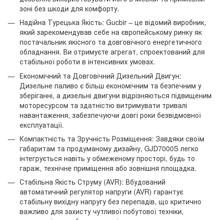
зоні без шкоди для комфорту.
Надійна Турецька Якість: Gucbir – це відомий виробник,
який зарекомендував себе на європейському ринку як
постачальник якісного та довговічного енергетичного
обладнання. Ви отримуєте агрегат, спроектований для
стабільної роботи в інтенсивних умовах.
Економічний та Довговічний Дизельний Двигун:
Дизельне паливо є більш економічним та безпечним у
зберіганні, а дизельні двигуни відрізняються підвищеним
моторесурсом та здатністю витримувати тривалі
навантаження, забезпечуючи довгі роки безвідмовної
експлуатації.
Компактність та Зручність Розміщення: Завдяки своїм
габаритам та продуманому дизайну, GJD7000S легко
інтегрується навіть у обмеженому просторі, будь то
гараж, технічне приміщення або зовнішня площадка.
Стабільна Якість Струму (AVR): Вбудований
автоматичний регулятор напруги (AVR) гарантує
стабільну вихідну напругу без перепадів, що критично
важливо для захисту чутливої побутової техніки,