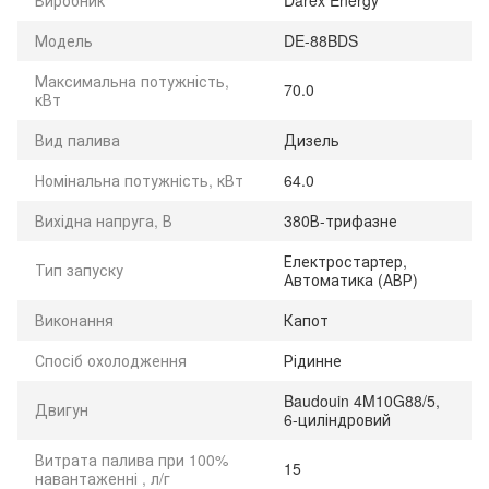
Модель
DE-88BDS
Максимальна потужність,
70.0
кВт
Вид палива
Дизель
Номінальна потужність, кВт
64.0
Вихідна напруга, В
380В-трифазне
Електростартер,
Тип запуску
Автоматика (АВР)
Виконання
Капот
Спосіб охолодження
Рідинне
Baudouin 4M10G88/5,
Двигун
6-циліндровий
Витрата палива при 100%
15
навантаженні , л/г