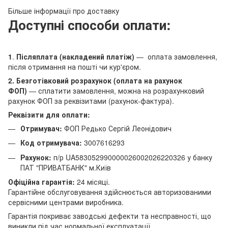
Більше інформації про доставку
Доступні способи оплати:
1
.
Післяплата (накладений платіж)
— оплата замовлення,
після отримання на пошті чи кур'єром.
2. Безготівковий розрахунок (оплата на рахунок
ФОП)
— сплатити замовлення, можна на розрахунковий
рахунок ФОП за реквізитами (рахунок-фактура).
Реквізити для оплати:
Отримувач:
ФОП Редько Сергій Леонідович
Код отримувача:
3007616293
Рахунок:
п/р UA583052990000026002026220326 у банку
ПАТ "ПРИВАТБАНК" м.Київ
Офіційна гарантія:
24 місяці.
Гарантійне обслуговування здійснюється авторизованими
сервісними центрами виробника.
Гарантія покриває заводські дефекти та несправності, що
виникли під час нормальної експлуатації.