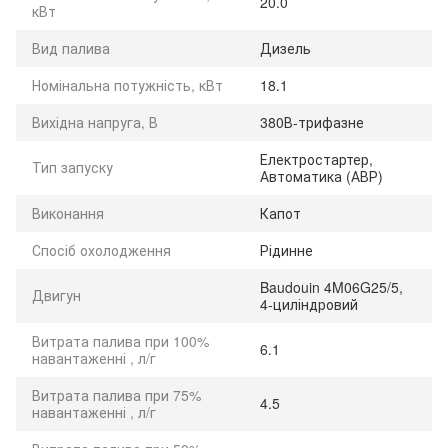
20.0
кВт
Вид палива
Дизель
Номінальна потужність, кВт
18.1
Вихідна напруга, В
380В-трифазне
Електростартер,
Тип запуску
Автоматика (АВР)
Виконання
Капот
Спосіб охолодження
Рідинне
Baudouin 4M06G25/5,
Двигун
4-циліндровий
Витрата палива при 100%
6.1
навантаженні , л/г
Витрата палива при 75%
4.5
навантаженні , л/г