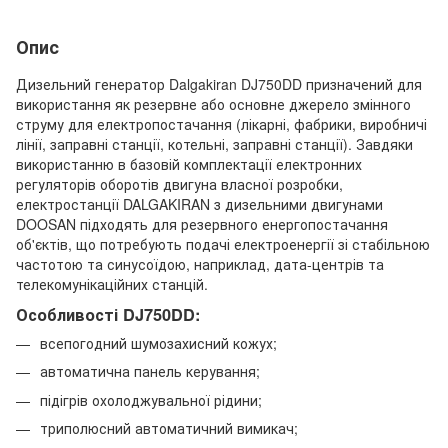
Опис
Дизельний генератор Dalgakiran DJ750DD призначений для
використання як резервне або основне джерело змінного
струму для електропостачання (лікарні, фабрики, виробничі
лінії, заправні станції, котельні, заправні станції). Завдяки
використанню в базовій комплектації електронних
регуляторів оборотів двигуна власної розробки,
електростанції DALGAKIRAN з дизельними двигунами
DOOSAN підходять для резервного енергопостачання
об'єктів, що потребують подачі електроенергії зі стабільною
частотою та синусоїдою, наприклад, дата-центрів та
телекомунікаційних станцій.
Особливості DJ750DD:
всепогодний шумозахисний кожух;
автоматична панель керування;
підігрів охолоджувальної рідини;
триполюсний автоматичний вимикач;