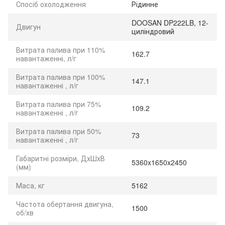
Спосіб охолодження
Рідинне
DOOSAN DP222LB, 12-
Двигун
циліндровий
Витрата палива при 110%
162.7
навантаженні, л/г
Витрата палива при 100%
147.1
навантаженні , л/г
Витрата палива при 75%
109.2
навантаженні , л/г
Витрата палива при 50%
73
навантаженні , л/г
Габаритні розміри, ДхШхВ
5360x1650x2450
(мм)
Маса, кг
5162
Частота обертання двигуна,
1500
об/хв