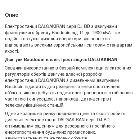
Опис
Електростанції DALGAKIRAN серії DJ-BD з двигунами
французького бренду Baudouin від 11 до 1900 кВА - це
надійні і потужні дизель-генератори, які повністю
відповідають високим європейським і світовим стандартам
якості.
Двигуни Baudouin в електростанціях DALGAKIRAN
Завдяки використанню в базовій комплектації електронних
регуляторів обертів двигуна власної розробки,
електростанції DALGAKIRAN з дизельними двигунами
Baudouin підходять для резервного енергопостачання
об'єктів, які потребують подачі електроенергії зі стабільною
частотою і синусоїдою, наприклад, дата-центрів і
телекомунікаційних станцій.
Одне з кращих на ринку поєднання ціни та якості робить
дизельні електростанції DALGAKIRAN серії DJ-BD
оптимальним рішенням для резервного і постійного
енергопостачання будь-яких промислових,
адміністративних та житлових об'єктів.