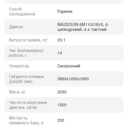
Спосіб
Рідинне
охолодження
BAUDOUIN 6M11G150/5, 6-
Двигун
циліндровий, 4-х тактний
Витрата палива, л/г
23.1
Час безперервної
14
роботи, г
Генератор
Синхронний
Габаритні розміри,
3860x1200x1850
ДхШхВ (мм)
Маса, кг
2030
Частота обертання
1500
двигуна, об/хв
Місткість
330
паливного баку, л