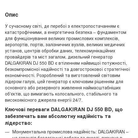
Опис
У сучасному світі, де перебої з електропостачанням є
катастрофічними, а енергетична безпека – фундаментом
для функціонування великих промислових комплексів,
аеропортів, портів, залізничних вузлів, великих медичних
установ, центрів обробки даних, телекомунікаційних
провайдерів та міст загалом, дизельний генератор
DALGAKIRAN DJ 550 BD є втіленням найвищої потужності,
безкомпромісної надійності та довгострокової стратегічної
економічності. Розроблений та виготовлений світовим
лідером галузі, цей генератор є ключовим рішенням для
основного або резервного живлення наймасштабніших
об'єктів, що вимагають колосального, стабільного та
високоякісного джерела енергії 24/7.
Ключові переваги DALGAKIRAN DJ 550 BD, що
забезпечать вам абсолютну надійність та
лідерство:
Монументальна промислова надійність: DALGAKIRAN –
це гарантія бездоганної роботи та якості, визнана в