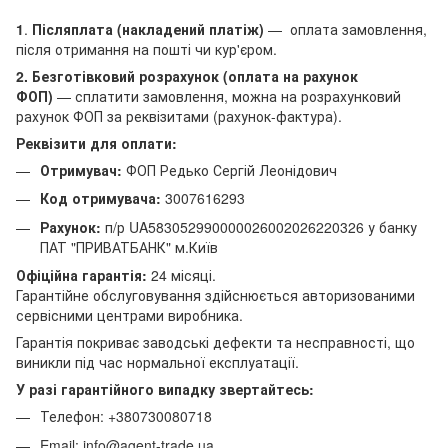
1
.
Післяплата (накладений платіж)
— оплата замовлення,
після отримання на пошті чи кур'єром.
2. Безготівковий розрахунок (оплата на рахунок
ФОП)
— сплатити замовлення, можна на розрахунковий
рахунок ФОП за реквізитами (рахунок-фактура).
Реквізити для оплати:
Отримувач:
ФОП Редько Сергій Леонідович
Код отримувача:
3007616293
Рахунок:
п/р UA583052990000026002026220326 у банку
ПАТ "ПРИВАТБАНК" м.Київ
Офіційна гарантія:
24 місяці.
Гарантійне обслуговування здійснюється авторизованими
сервісними центрами виробника.
Гарантія покриває заводські дефекти та несправності, що
виникли під час нормальної експлуатації.
У разі гарантійного випадку звертайтесь:
Телефон: +380730080718
Email: info@agent-trade.ua