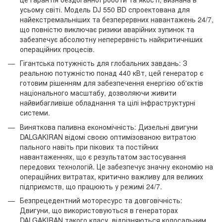
усьому світі. Модель DJ 550 BD спроектована для
найекстремальніших та безперервних навантажень 24/7,
що повністю виключає ризики аварійних зупинок та
забезпечує абсолютну неперервність найкритичніших
операційних процесів.
Гігантська потужність для глобальних завдань: З
реальною потужністю понад 440 кВт, цей генератор є
готовим рішенням для забезпечення енергією об'єктів
національного масштабу, дозволяючи живити
найвибагливіше обладнання та цілі інфраструктурні
системи.
Виняткова паливна економічність: Дизельні двигуни
DALGAKIRAN відомі своєю оптимізованою витратою
пального навіть при пікових та постійних
навантаженнях, що є результатом застосування
передових технологій. Це забезпечує значну економію на
операційних витратах, критично важливу для великих
підприємств, що працюють у режимі 24/7.
Безпрецедентний моторесурс та довговічність:
Двигуни, що використовуються в генераторах
DALGAKIRAN такого класу, відрізняються колосальним