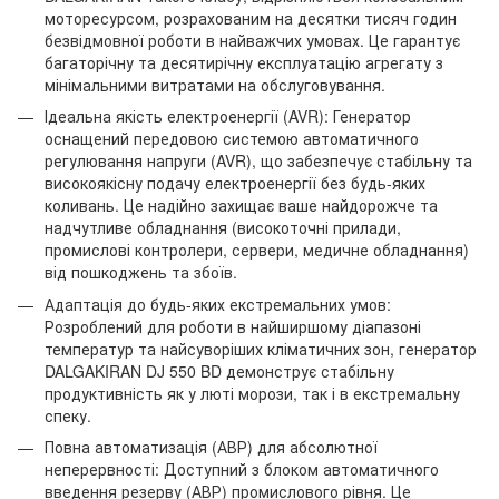
моторесурсом, розрахованим на десятки тисяч годин
безвідмовної роботи в найважчих умовах. Це гарантує
багаторічну та десятирічну експлуатацію агрегату з
мінімальними витратами на обслуговування.
Ідеальна якість електроенергії (AVR): Генератор
оснащений передовою системою автоматичного
регулювання напруги (AVR), що забезпечує стабільну та
високоякісну подачу електроенергії без будь-яких
коливань. Це надійно захищає ваше найдорожче та
надчутливе обладнання (високоточні прилади,
промислові контролери, сервери, медичне обладнання)
від пошкоджень та збоїв.
Адаптація до будь-яких екстремальних умов:
Розроблений для роботи в найширшому діапазоні
температур та найсуворіших кліматичних зон, генератор
DALGAKIRAN DJ 550 BD демонструє стабільну
продуктивність як у люті морози, так і в екстремальну
спеку.
Повна автоматизація (АВР) для абсолютної
неперервності: Доступний з блоком автоматичного
введення резерву (АВР) промислового рівня. Це