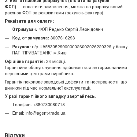
2. Безготівковий розрахунок (оплата на рахунок
ФОП)
— сплатити замовлення, можна на розрахунковий
рахунок ФОП за реквізитами (рахунок-фактура).
Реквізити для оплати:
Отримувач:
ФОП Редько Сергій Леонідович
Код отримувача:
3007616293
Рахунок:
п/р UA583052990000026002026220326 у банку
ПАТ "ПРИВАТБАНК" м.Київ
Офіційна гарантія:
24 місяці.
Гарантійне обслуговування здійснюється авторизованими
сервісними центрами виробника.
Гарантія покриває заводські дефекти та несправності, що
виникли під час нормальної експлуатації.
У разі гарантійного випадку звертайтесь:
Телефон: +380730080718
Email: info@agent-trade.ua
Відгуки