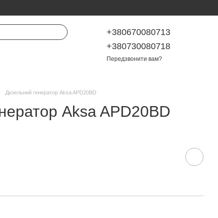
+380670080713
+380730080718
Передзвонити вам?
Дизельний генератор Aksa APD20BD
енератор Aksa APD20BD