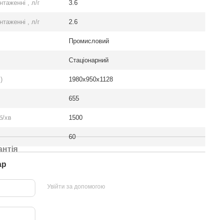
таженні , л/г
3.6
таженні , л/г
2.6
Промисловий
Стаціонарний
)
1980x950x1128
655
б/хв
1500
60
антія
ар
Увійти за допомогою