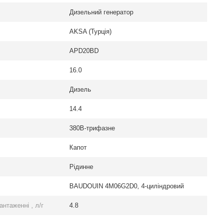
Дизельний генератор
AKSA (Турція)
APD20BD
16.0
Дизель
14.4
380В-трифазне
Капот
Рідинне
BAUDOUIN 4M06G2D0, 4-циліндровий
нтаженні , л/г
4.8