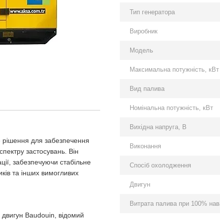
Тип генератора
Виробник
Модель
Максимальна потужність, кВт
Вид палива
Номінальна потужність, кВт
Вихідна напруга, В
е рішення для забезпечення
Виконання
пектру застосувань. Він
тації, забезпечуючи стабільне
Спосіб охолодження
ків та інших вимогливих
Двигун
Витрата палива при 100% нава
 двигун Baudouin, відомий