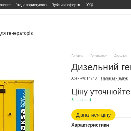
Укр
ернення
Угода користувача
Публічна оферта
ля генераторів
Головна
Генератори
Дизельні
Дизельний г
Артикул: 14748
Написати відгук
Ціну уточнюйте
В наявності
Дізнатися ціну
Характеристики