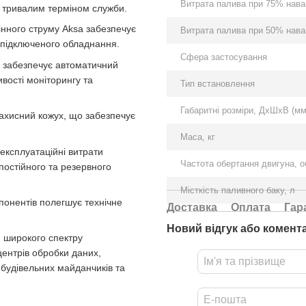
Витрата палива при 75% наван
 тривалим терміном служби.
інного струму Aksa забезпечує
Витрата палива при 50% наван
я підключеного обладнання.
Сфера застосування
 забезпечує автоматичний
вості моніторингу та
Тип встановлення
Габаритні розміри, ДхШхВ (мм
захисний кожух, що забезпечує
Маса, кг
експлуатаційні витрати
Частота обертання двигуна, о
остійного та резервного
Місткість паливного баку, л
понентів полегшує технічне
Доставка
Оплата
Гар
Новий відгук або комент
я широкого спектру
центрів обробки даних,
 будівельних майданчиків та