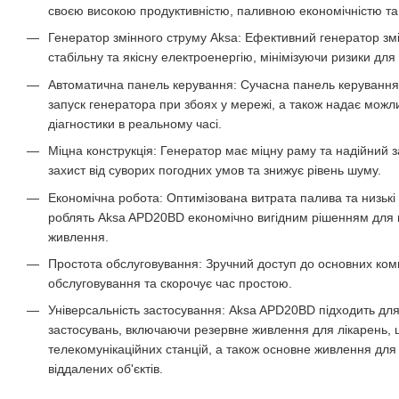
своєю високою продуктивністю, паливною економічністю та
Генератор змінного струму Aksa: Ефективний генератор зм
стабільну та якісну електроенергію, мінімізуючи ризики дл
Автоматична панель керування: Сучасна панель керування
запуск генератора при збоях у мережі, а також надає можли
діагностики в реальному часі.
Міцна конструкція: Генератор має міцну раму та надійний 
захист від суворих погодних умов та знижує рівень шуму.
Економічна робота: Оптимізована витрата палива та низькі 
роблять Aksa APD20BD економічно вигідним рішенням для п
живлення.
Простота обслуговування: Зручний доступ до основних ком
обслуговування та скорочує час простою.
Універсальність застосування: Aksa APD20BD підходить дл
застосувань, включаючи резервне живлення для лікарень, 
телекомунікаційних станцій, а також основне живлення для
віддалених об'єктів.