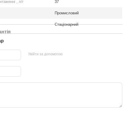
таженні , л/г
37
Промисловий
Стаціонарний
антія
ар
Увійти за допомогою