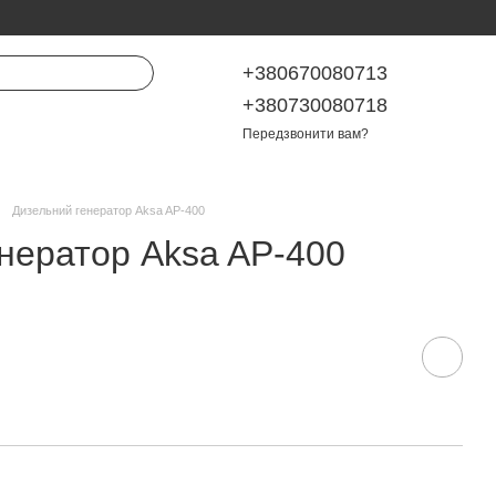
+380670080713
+380730080718
Передзвонити вам?
Дизельний генератор Aksa AP-400
нератор Aksa AP-400