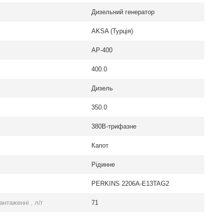
Дизельний генератор
AKSA (Турція)
AP-400
400.0
Дизель
350.0
380В-трифазне
Капот
Рідинне
PERKINS 2206A-E13TAG2
нтаженні , л/г
71