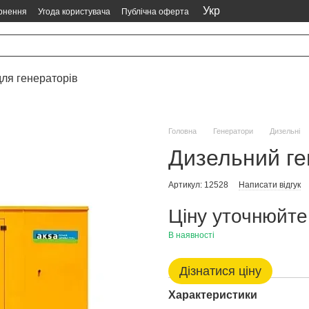
Укр
ернення
Угода користувача
Публічна оферта
ля генераторів
Головна
Генератори
Дизельні
Дизельний ге
Артикул: 12528
Написати відгук
Ціну уточнюйте
В наявності
Дізнатися ціну
Характеристики