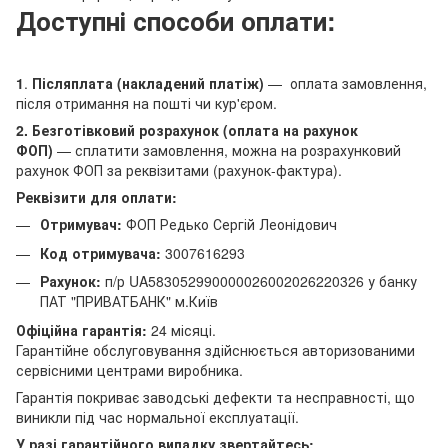
Доступні способи оплати:
1
.
Післяплата (накладений платіж)
— оплата замовлення,
після отримання на пошті чи кур'єром.
2. Безготівковий розрахунок (оплата на рахунок
ФОП)
— сплатити замовлення, можна на розрахунковий
рахунок ФОП за реквізитами (рахунок-фактура).
Реквізити для оплати:
Отримувач:
ФОП Редько Сергій Леонідович
Код отримувача:
3007616293
Рахунок:
п/р UA583052990000026002026220326 у банку
ПАТ "ПРИВАТБАНК" м.Київ
Офіційна гарантія:
24 місяці.
Гарантійне обслуговування здійснюється авторизованими
сервісними центрами виробника.
Гарантія покриває заводські дефекти та несправності, що
виникли під час нормальної експлуатації.
У разі гарантійного випадку звертайтесь: