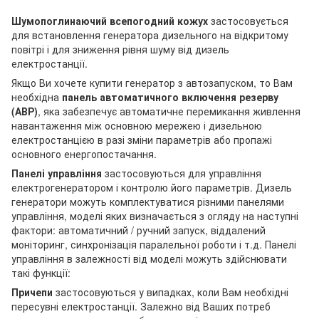
Шумопоглинаючий всепогодний кожух
застосовується
для встановлення генератора дизельного на відкритому
повітрі і для зниження рівня шуму від дизель
електростанції.
Якщо Ви хочете купити генератор з автозапуском, то Вам
необхідна
панель автоматичного включення резерву
(АВР)
, яка забезпечує автоматичне перемикання живлення
навантаження між основною мережею і дизельною
електростанцією в разі зміни параметрів або пропажі
основного енергопостачання.
Панелі управління
застосовуються для управління
електрогенератором і контролю його параметрів. Дизель
генератори можуть комплектуватися різними панелями
управління, моделі яких визначається з огляду на наступні
фактори: автоматичний / ручний запуск, віддалений
моніторинг, синхронізація паралельної роботи і т.д. Панелі
управління в залежності від моделі можуть здійснювати
такі функції:
Причепи
застосовуються у випадках, коли Вам необхідні
пересувні електростанції. Залежно від Ваших потреб