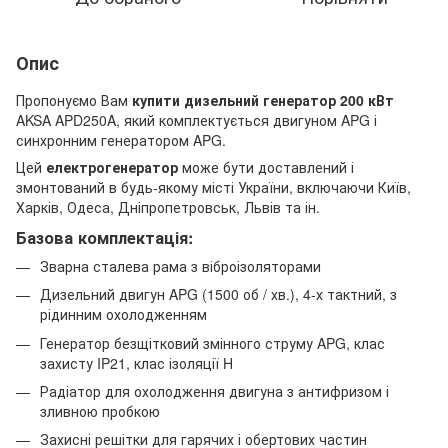
Опис
Пропонуємо Вам
купити дизельний генератор 200 кВт
AKSA APD250A, який комплектується двигуном APG і
синхронним генератором APG.
Цей
електрогенератор
може бути доставлений і
змонтований в будь-якому місті України, включаючи Київ,
Харків, Одеса, Дніпропетровськ, Львів та ін.
Базова комплектація:
Зварна сталева рама з віброізоляторами
Дизельний двигун APG (1500 об / хв.), 4-х тактний, з
рідинним охолодженням
Генератор безщітковий змінного струму APG, клас
захисту IP21, клас ізоляції H
Радіатор для охолодження двигуна з антифризом і
зливною пробкою
Захисні решітки для гарячих і обертових частин