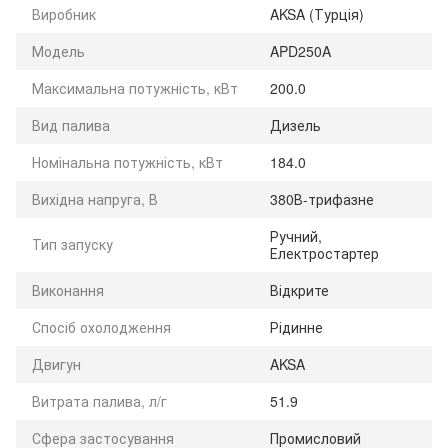
Виробник
AKSA (Турція)
Модель
APD250A
Максимальна потужність, кВт
200.0
Вид палива
Дизель
Номінальна потужність, кВт
184.0
Вихідна напруга, В
380В-трифазне
Ручний,
Тип запуску
Електростартер
Виконання
Відкрите
Спосіб охолодження
Рідинне
Двигун
AKSA
Витрата палива, л/г
51.9
Сфера застосування
Промисловий