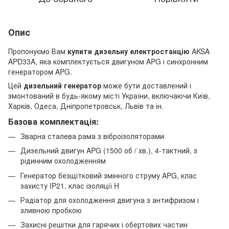
Опис
Пропонуємо Вам
купити дизельну електростанцію
AKSA
APD33A, яка комплектується двигуном APG і синхронним
генератором APG.
Цей
дизельний генератор
може бути доставлений і
змонтований в будь-якому місті України, включаючи Київ,
Харків, Одеса, Дніпропетровськ, Львів та ін.
Базова комплектація:
Зварна сталева рама з віброізоляторами
Дизельний двигун APG (1500 об / хв.), 4-тактний, з
рідинним охолодженням
Генератор безщітковий змінного струму APG, клас
захисту IP21, клас ізоляції H
Радіатор для охолодження двигуна з антифризом і
зливною пробкою
Захисні решітки для гарячих і обертових частин