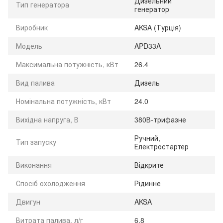
Дизельний
Тип генератора
генератор
Виробник
AKSA (Турція)
Модель
APD33A
Максимальна потужність, кВт
26.4
Вид палива
Дизель
Номінальна потужність, кВт
24.0
Вихідна напруга, В
380В-трифазне
Ручний,
Тип запуску
Електростартер
Виконання
Відкрите
Спосіб охолодження
Рідинне
Двигун
AKSA
Витрата палива, л/г
6.8