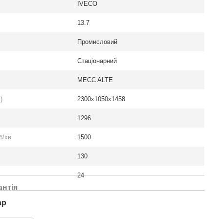
IVECO
13.7
Промисловий
Стаціонарний
MECC ALTE
)
2300х1050х1458
1296
б/хв
1500
130
24
антія
ар