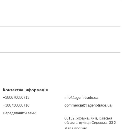
Контактна інформація
+380670080713
info@agent-trade.ua
+380730080718
commercial@agent-trade.ua
Передзвонити вам?
08132, Україна, Київ, Київська
область, вулиця Сирецька, 33 Х
Мапа проїзду