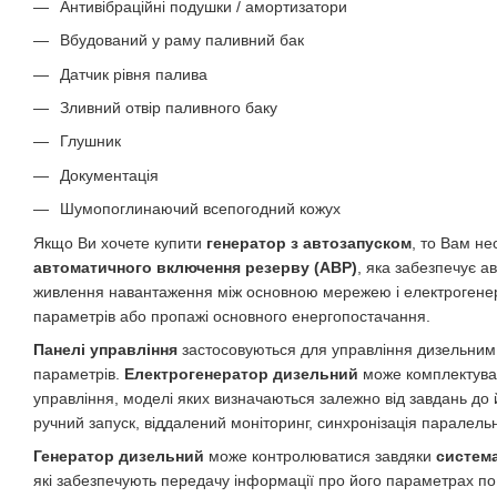
Антивібраційні подушки / амортизатори
Вбудований у раму паливний бак
Датчик рівня палива
Зливний отвір паливного баку
Глушник
Документація
Шумопоглинаючий всепогодний кожух
Якщо Ви хочете купити
генератор з автозапуском
, то Вам н
автоматичного включення резерву (АВР)
, яка забезпечує 
живлення навантаження між основною мережею і електрогенер
параметрів або пропажі основного енергопостачання.
Панелі управління
застосовуються для управління дизельним
параметрів.
Електрогенератор дизельний
може комплектува
управління, моделі яких визначаються залежно від завдань до 
ручний запуск, віддалений моніторинг, синхронізація паралельної
Генератор дизельний
може контролюватися завдяки
система
які забезпечують передачу інформації про його параметрах по 