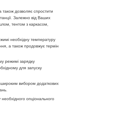
а також дозволяє спростити
танції. Залежно від Ваших
лом, тентом з каркасом,
жимі необхідну температуру
ння, а також продовжує термін
му режимі зарядку
обхідному для запуску
 широким вибором додаткових
ань.
у необхідного опціонального