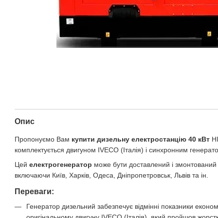
Опис
Пропонуємо Вам
купити дизельну електростанцію 40 кВт
HI
комплектується двигуном IVECO (Італія) і синхронним генерат
Цей
електрогенератор
може бути доставлений і змонтований в
включаючи Київ, Харків, Одеса, Дніпропетровськ, Львів та ін.
Переваги:
Генератор дизельний забезпечує відмінні показники економіч
оригінальному двигуну IVECO (Італія), який пройшов жорстк