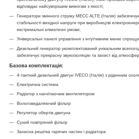
відповідає найсуворішим вимогам з якості;
Генератори змінного струму MECC ALTE (Італія) забезпечу
стабільності вихідної напруги при виробництві електроенерг
екстремальні кліматичні умови;
Універсальні панелі управління з інтуїтивним меню спрощу
Дизельний генератор укомплектований унікальним всепого
забезпечує прекрасну звукоізоляцію та захист від атмосфер
Базова комплектація:
4-тактний дизельний двигун IVECO (Італія) з рідинним ох
Електрична система
Радіатор з нагнітаючим вентилятором
Вологовидаляючий фільтр
Регулятор обертів двигуна
Сухий повітряний фільтр
Захисна решітка гарячих частин і радіатора