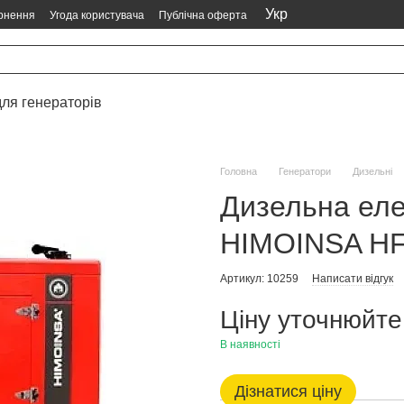
Укр
ернення
Угода користувача
Публічна оферта
ля генераторів
Головна
Генератори
Дизельні
Дизельна еле
HIMOINSA HFW
Артикул: 10259
Написати відгук
Ціну уточнюйте
В наявності
Дізнатися ціну