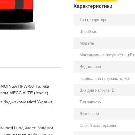
Характеристики
Тип генератора
Виробник
Модель
Максимальна потужність, кВт
Вид палива
Номінальна потужність, кВт
MOINSA HFW-50 T5, яка
Вихідна напруга, В
ором MECC ALTE (Італія).
 будь-якому місті України,
Тип запуску
Виконання
Спосіб охолодження
ності і надійності завдяки
і заводські випробування і