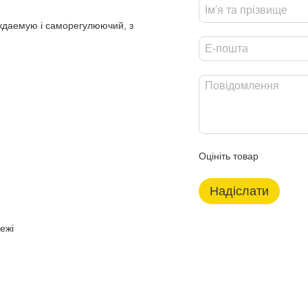
уждаемую і саморегулюючий, з
Оцініть товар
Надіслати
ежі