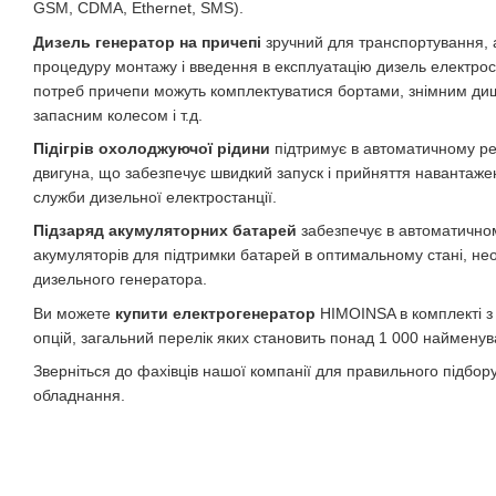
GSM, CDMA, Ethernet, SMS).
Дизель генератор на причепі
зручний для транспортування, 
процедуру монтажу і введення в експлуатацію дизель електрос
потреб причепи можуть комплектуватися бортами, знімним диш
запасним колесом і т.д.
Підігрів охолоджуючої рідини
підтримує в автоматичному ре
двигуна, що забезпечує швидкий запуск і прийняття навантаже
служби дизельної електростанції.
Підзаряд акумуляторних батарей
забезпечує в автоматично
акумуляторів для підтримки батарей в оптимальному стані, не
дизельного генератора.
Ви можете
купити електрогенератор
HIMOINSA в комплекті з
опцій, загальний перелік яких становить понад 1 000 найменув
Зверніться до фахівців нашої компанії для правильного підбор
обладнання.