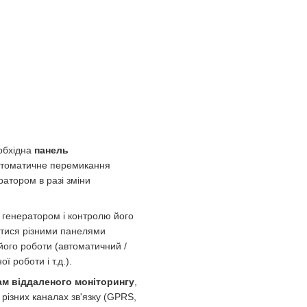
еобхідна
панель
автоматичне перемикання
атором в разі зміни
 генератором і контролю його
тися різними панелями
його роботи (автоматичний /
 роботи і т.д.).
м віддаленого моніторингу
,
різних каналах зв'язку (GPRS,