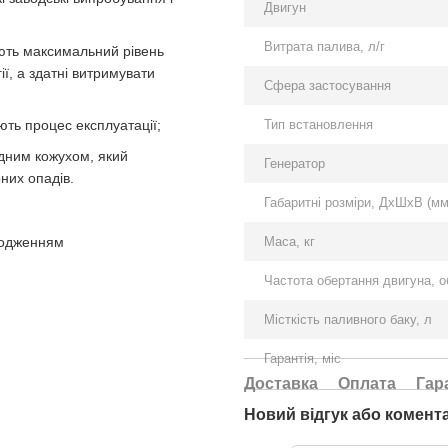
Двигун
Витрата палива, л/г
ють максимальний рівень
ії, а здатні витримувати
Сфера застосування
Тип встановлення
ють процес експлуатації;
дним кожухом, який
Генератор
них опадів.
Габаритні розміри, ДхШхВ (мм
олодженням
Маса, кг
Частота обертання двигуна, о
Місткість паливного баку, л
Гарантія, міс
Доставка
Оплата
Гар
Новий відгук або комент