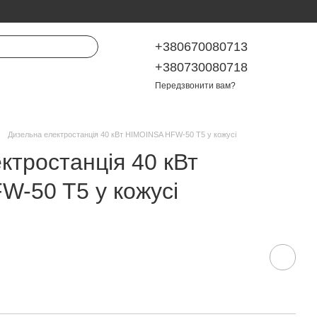
+380670080713
+380730080718
Передзвонити вам?
Дизельна електростанція 40 кВт HIMOINSA HFW-50 T5 у кожусі
ктростанція 40 кВт
-50 T5 у кожусі