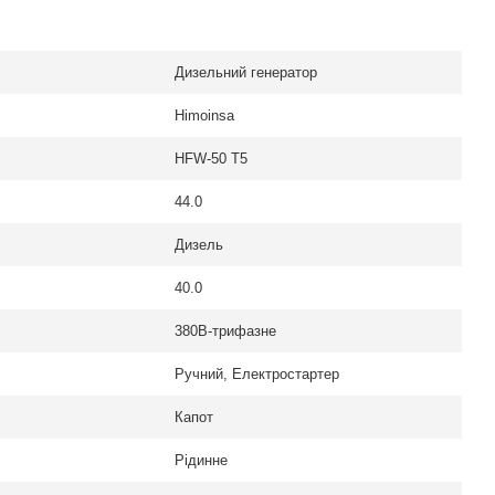
Дизельний генератор
Himoinsa
HFW-50 T5
44.0
Дизель
40.0
380В-трифазне
Ручний, Електростартер
Капот
Рідинне