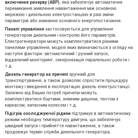
включення резерву (АВР)
, яка забезпечує автоматичне
перемикання живлення навантаження між основною
мережею і дизельною електростанцією в разі зміни
параметрів або зникання основного енергопостачання.
Панелі управління
застосовуються для управління
генератором дизельним і контролю його параметрів.
Електрогенератори можуть комплектуватися різними
панелями управління, моделі яких визначаються з огляду на
наступні фактори: автоматичний / ручний запуск,
віддалений моніторинг, синхронізація паралельної роботи і
т.д.
Дизель генератор на причепі
зручний для
транспортування, а також дозволяє спростити процедуру
монтажу і введення в експлуатацію дизель електростанції.
Залежно від Ваших потреб причепи можуть
комплектуватися бортами, знімним дишлом, тентом з
каркасом, запасним колесом і т.д.
Підігрів охолоджуючої рідини
підтримує в автоматичному
режимі необхідну температуру двигуна, що забезпечує
швидкий запуск і прийняття навантаження, а також
продовжує термін служби дизельного генератора.