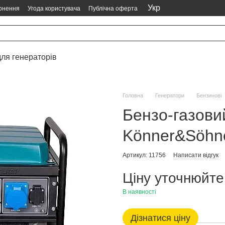
Укр
ернення
Угода користувача
Публічна оферта
ля генераторів
Головна
Генератори
Бензинові
Бензо-газови
Könner&Söhn
Артикул: 11756
Написати відгук
Ціну уточнюйте
В наявності
Дізнатися ціну