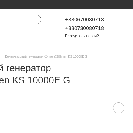
+380670080713
+380730080718
Передзвонити вам?
Бензо-газовий генератор Könner&Söhnen KS 10000E G
й генератор
en KS 10000E G