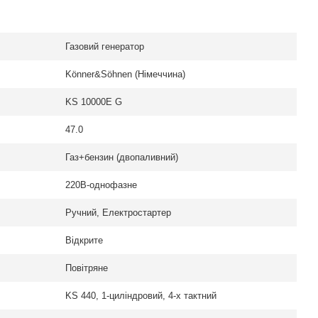
Газовий генератор
Könner&Söhnen (Німеччина)
KS 10000E G
47.0
Газ+бензин (двопаливний)
220В-однофазне
Ручний, Електростартер
Відкрите
Повітряне
KS 440, 1-циліндровий, 4-х тактний