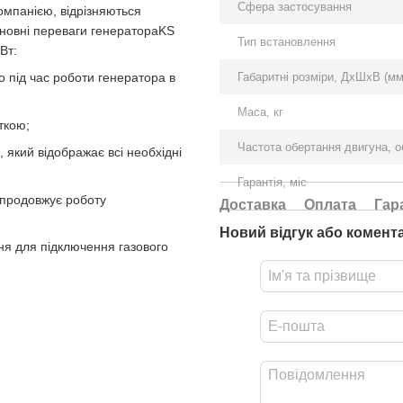
Сфера застосування
омпанією, відрізняються
основні переваги генератораKS
Тип встановлення
Вт:
Габаритні розміри, ДхШхВ (мм
о під час роботи генератора в
Маса, кг
ткою;
Частота обертання двигуна, о
 який відображає всі необхідні
Гарантія, міс
 продовжує роботу
Доставка
Оплата
Гар
Новий відгук або комент
ня для підключення газового