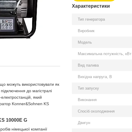
Характеристики
Тип генератора
Виробник
Модель
Максимальна потужність, кВт
Вид палива
Вихідна напруга, В
 що можуть використовувати як
Тип запуску
 підключення до магістралі
і-електростанцій, який
Виконання
ератор Konner&Sohnen KS
Спосіб охолодження
 KS 10000E G
Двигун
обів німецької компанії