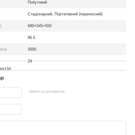
Побутовий
Стаціонарний, Портативний (переносний)
)
680×545×550
86.5
б/хв
3000
24
антія
ар
Увійти за допомогою