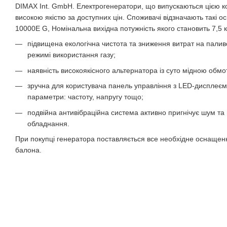
DIMAX Int. GmbH. Електрогенератори, що випускаються цією к
високою якістю за доступних цін. Споживачі відзначають такі 
10000E G, Номінальна вихідна потужність якого становить 7,5 к
підвищена екологічна чистота та зниження витрат на палив
режимі використання газу;
наявність високоякісного альтернатора із суто мідною обмо
зручна для користувача панель управління з LED-дисплеєм,
параметри: частоту, напругу тощо;
подвійна антивібраційна система активно пригнічує шум та
обладнання.
При покупці генератора поставляється все необхідне оснащен
балона.