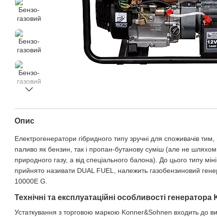
Опис
Електрогенератори гібридного типу зручні для споживачів тим,
паливо як бензин, так і пропан-бутанову суміш (але не шляхом
природного газу, а від спеціального балона). До цього типу мін
прийнято називати DUAL FUEL, належить газобензиновий ген
10000E G.
Технічні та експлуатаційні особливості генератора
Устаткування з торговою маркою Konner&Sohnen входить до вир